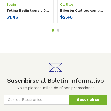
Begin
Carlitos
Tetina Begin transición cuello estándar / blister x 2
Biberón Carlitos campana cuello estándar / doble agarradera / 9 oz
$
1,46
$
2,48
Suscribirse
al Boletín Informativo
No te pierdas miles de súper promociones
Suscribirse