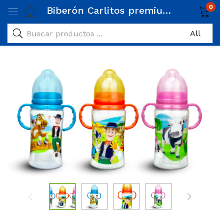
0
Biberón Carlitos premium Granja de Zenón doble tetina cuello ancho/ doble agarradera 10 Oz