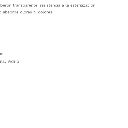
berón transparente, resistencia a la esterilización
o absorbe olores ni colores.
as
ina
Vidrio