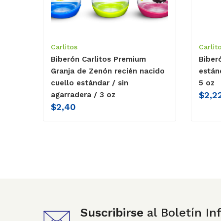
Carlitos
Carlit
Biberón Carlitos Premium
Biber
Granja de Zenón recién nacido
están
cuello estándar / sin
5 oz
$
2,2
agarradera / 3 oz
$
2,40
Suscribirse
al Boletín I