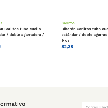
os
Carlitos
ón Carlitos tubo cuello
Biberón Carlitos tubo cue
dar / doble agarradera /
estándar / doble agarrad
9 oz
2
$
2,38
nformativo