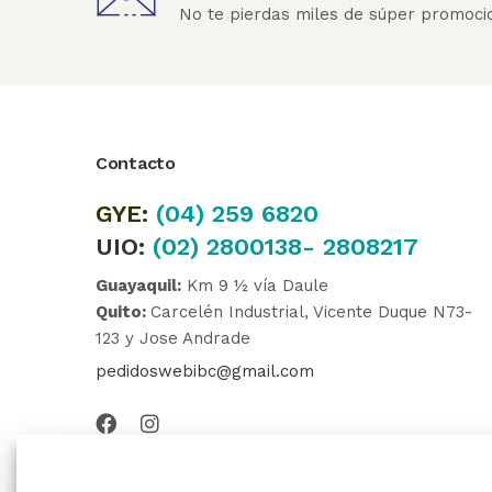
No te pierdas miles de súper promoci
Contacto
GYE:
(04)
259 6820
UIO:
(02) 2800138- 2808217
Guayaquil:
Km 9 ½ vía Daule
Quito:
Carcelén Industrial, Vicente Duque N73-
123 y Jose Andrade
pedidoswebibc@gmail.com