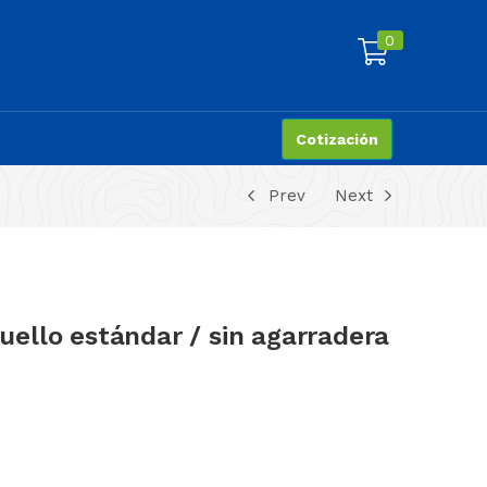
0
Cotización
Prev
Next
cuello estándar / sin agarradera