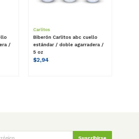
Carlitos
llo
Biberón Carlitos abc cuello
era /
estándar / doble agarradera /
5 oz
$
2,94
Suscribirse