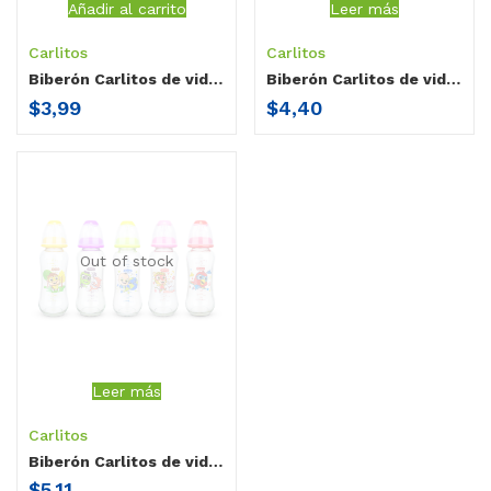
Añadir al carrito
Leer más
Carlitos
Carlitos
Biberón Carlitos de vidrio cuello estándar / sin agarradera / 2 oz
Biberón Carlitos de vidrio cuello estándar / sin agarradera / 4 oz
$
3,99
$
4,40
Out of stock
Leer más
Carlitos
Biberón Carlitos de vidrio cuello estándar / sin agarradera / 8 oz
$
5,11