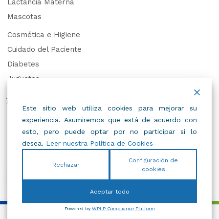
Lactancia Materna
Mascotas
Cosmética e Higiene
Cuidado del Paciente
Diabetes
Juguetes
Derechos de Datos Personales
Este sitio web utiliza cookies para mejorar su
experiencia. Asumiremos que está de acuerdo con
Trabaja con Nosotros
esto, pero puede optar por no participar si lo
desea.
Leer nuestra Política de Cookies
Configuración de
Rechazar
cookies
© 2022
IBC
.
Todos Los Derechos Reservados.
Aceptar todo
Powered by
WPLP Compliance Platform