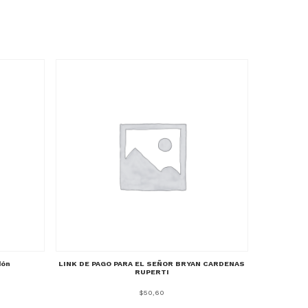
dón
LINK DE PAGO PARA EL SEÑOR BRYAN CARDENAS
RUPERTI
$
50,60