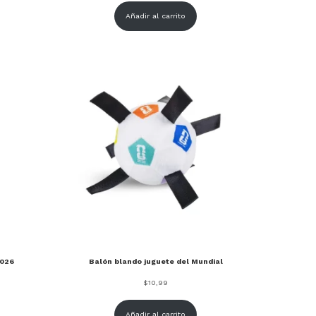
Añadir al carrito
2026
Balón blando juguete del Mundial
$
10,99
Añadir al carrito