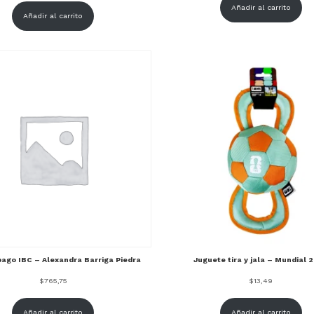
Añadir al carrito
Añadir al carrito
pago IBC – Alexandra Barriga Piedra
Juguete tira y jala – Mundial 
$
765,75
$
13,49
Añadir al carrito
Añadir al carrito