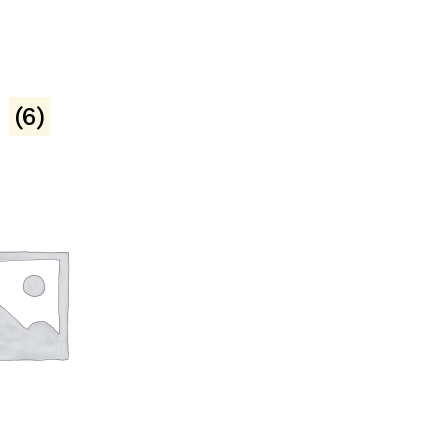
o
(6)