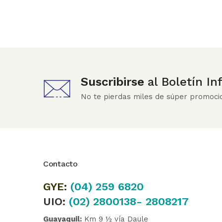
Suscribirse
al Boletín I
No te pierdas miles de súper promoci
Contacto
GYE:
(04)
259 6820
UIO:
(02) 2800138- 2808217
Guayaquil:
Km 9 ½ vía Daule