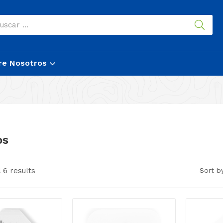
re Nosotros
os
 6 results
Sort b