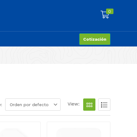
0
Cotización
View:
y:
Orden por defecto