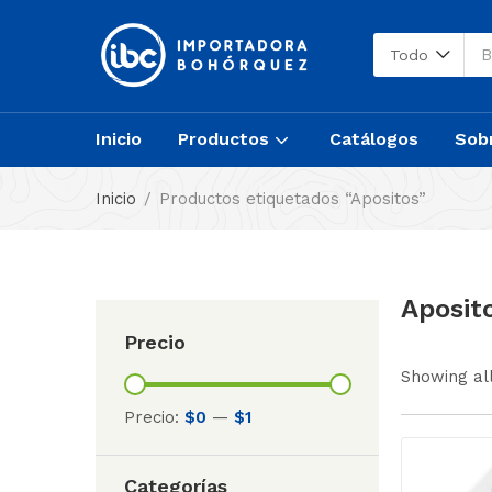
Todo
Inicio
Productos
Catálogos
Sob
Inicio
Productos etiquetados “Apositos”
Aposit
Precio
Showing all
Precio:
$0
—
$1
Categorías