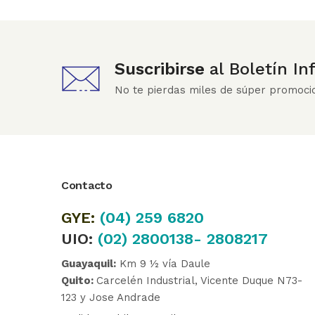
Suscribirse
al Boletín I
No te pierdas miles de súper promoci
Contacto
GYE:
(04)
259 6820
UIO:
(02) 2800138- 2808217
Guayaquil:
Km 9 ½ vía Daule
Quito:
Carcelén Industrial, Vicente Duque N73-
123 y Jose Andrade