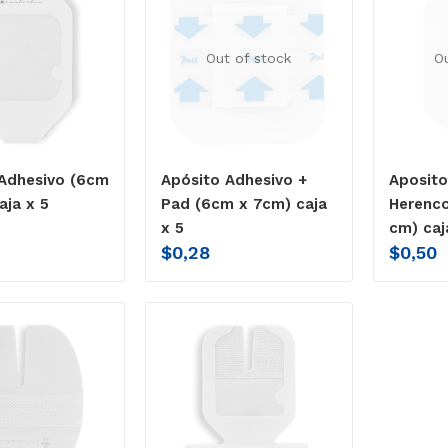
Out of stock
O
Adhesivo (6cm
Apósito Adhesivo +
Aposito
aja x 5
Pad (6cm x 7cm) caja
Herenco
x 5
cm) caj
$
0,28
$
0,50