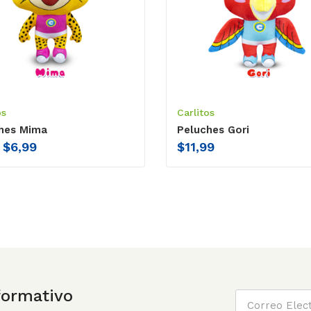
os
Carlitos
hes Mima
Peluches Gori
$
6,99
$
11,99
nformativo