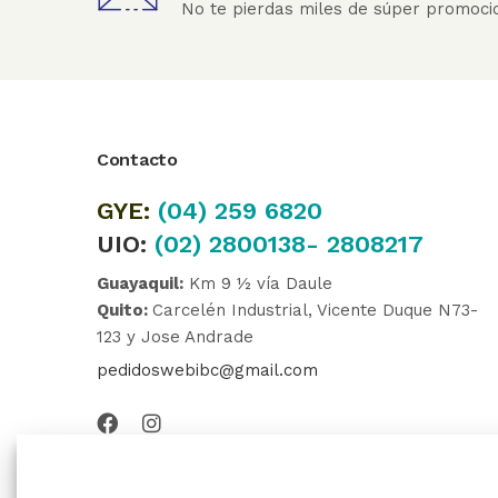
No te pierdas miles de súper promoci
Contacto
GYE:
(04)
259 6820
UIO:
(02) 2800138- 2808217
Guayaquil:
Km 9 ½ vía Daule
Quito:
Carcelén Industrial, Vicente Duque N73-
123 y Jose Andrade
pedidoswebibc@gmail.com