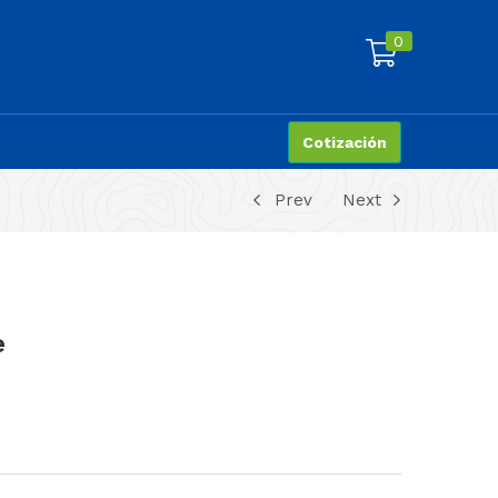
0
Cotización
Prev
Next
e