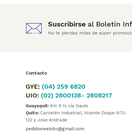
Suscribirse
al Boletín I
No te pierdas miles de súper promoci
Contacto
GYE:
(04)
259 6820
UIO:
(02) 2800138- 2808217
Guayaquil:
Km 9 ½ vía Daule
Quito:
Carcelén Industrial, Vicente Duque N73-
123 y Jose Andrade
pedidoswebibc@gmail.com