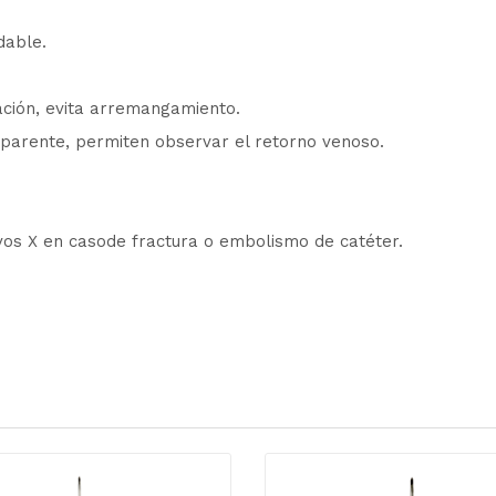
dable.
ación, evita arremangamiento.
sparente, permiten observar el retorno venoso.
yos X en casode fractura o embolismo de catéter.