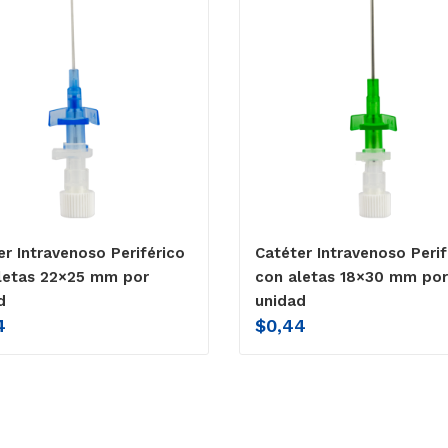
er Intravenoso Periférico
Catéter Intravenoso Perif
letas 22×25 mm por
con aletas 18×30 mm por
d
unidad
4
$
0,44