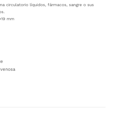
ema circulatorio líquidos, fármacos, sangre o sus
os.
×19 mm
te
avenosa