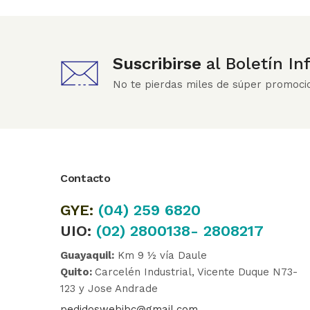
Suscribirse
al Boletín I
No te pierdas miles de súper promoci
Contacto
GYE:
(04)
259 6820
UIO:
(02) 2800138- 2808217
Guayaquil:
Km 9 ½ vía Daule
Quito:
Carcelén Industrial, Vicente Duque N73-
123 y Jose Andrade
pedidoswebibc@gmail.com