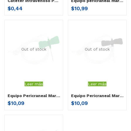
Catéter Intravenoso Periférico con aletas 24×19 mm por unidad
Equipo pericraneal mariposa Herenco 19
$
0,44
$
10,99
Out of stock
Out of stock
Leer más
Leer más
Equipo Pericraneal Mariposa 21g
Equipo Pericraneal Mariposa 22g
$
10,09
$
10,09