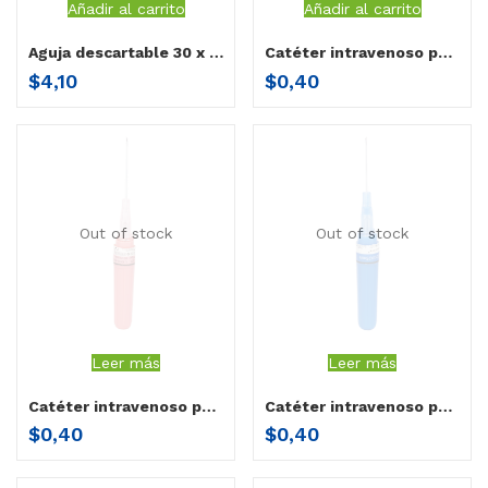
Añadir al carrito
Añadir al carrito
Aguja descartable 30 x 1/2 Vanaguja ND-30X1/2/DL
Catéter intravenoso periférico sin aletas Healvan 18 por unidad
$
4,10
$
0,40
Out of stock
Out of stock
Leer más
Leer más
Catéter intravenoso periférico sin aletas Healvan 20 por unidad
Catéter intravenoso periférico sin aletas Healvan 22 por unidad
$
0,40
$
0,40