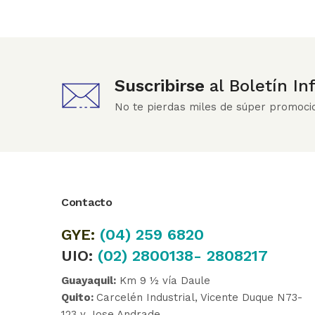
Suscribirse
al Boletín I
No te pierdas miles de súper promoci
Contacto
GYE:
(04)
259 6820
UIO:
(02) 2800138- 2808217
Guayaquil:
Km 9 ½ vía Daule
Quito:
Carcelén Industrial, Vicente Duque N73-
123 y Jose Andrade