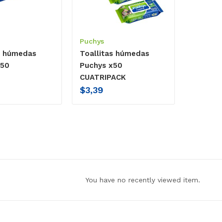
Puchys
s húmedas
Toallitas húmedas
x50
Puchys x50
CUATRIPACK
$
3,39
You have no recently viewed item.