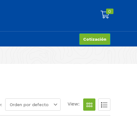
0
Cotización
View:
y:
Orden por defecto