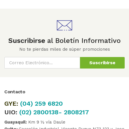
Suscribirse
al Boletín Informativo
No te pierdas miles de súper promociones
Suscribirse
Contacto
GYE:
(04)
259 6820
UIO:
(02) 2800138- 2808217
Guayaquil:
Km 9 ½ vía Daule
Quito:
Carcelén Industrial, Vicente Duque N73-123 y Jose