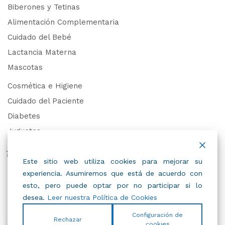
Biberones y Tetinas
Alimentación Complementaria
Cuidado del Bebé
Lactancia Materna
Mascotas
Cosmética e Higiene
Cuidado del Paciente
Diabetes
Juguetes
Derechos de Datos Personales
Este sitio web utiliza cookies para mejorar su
experiencia. Asumiremos que está de acuerdo con
Trabaja con Nosotros
esto, pero puede optar por no participar si lo
desea.
Leer nuestra Política de Cookies
Configuración de
Rechazar
cookies