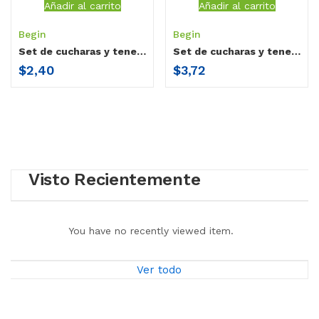
Añadir al carrito
Añadir al carrito
Begin
Begin
Set de cucharas y tenedor con estuche Begin
Set de cucharas y tenedor de acero Begin
$
2,40
$
3,72
Visto Recientemente
You have no recently viewed item.
Ver todo