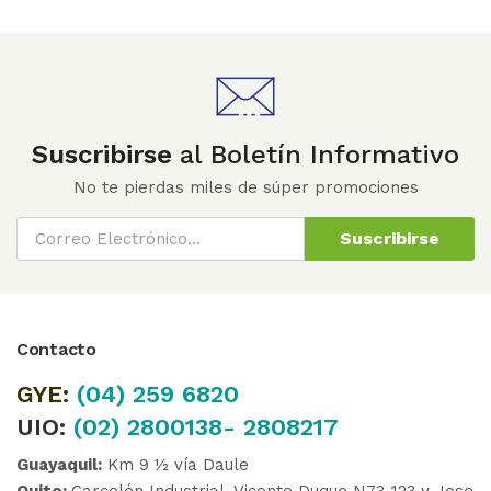
Suscribirse
al Boletín Informativo
No te pierdas miles de súper promociones
Suscribirse
Contacto
GYE:
(04)
259 6820
UIO:
(02) 2800138- 2808217
Guayaquil:
Km 9 ½ vía Daule
Quito:
Carcelén Industrial, Vicente Duque N73-123 y Jose