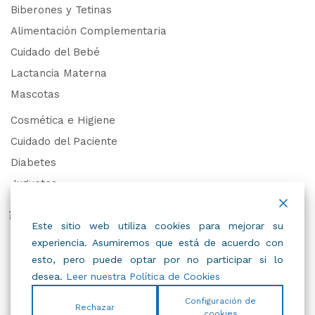
Biberones y Tetinas
Alimentación Complementaria
Cuidado del Bebé
Lactancia Materna
Mascotas
Cosmética e Higiene
Cuidado del Paciente
Diabetes
Juguetes
Derechos de Datos Personales
Este sitio web utiliza cookies para mejorar su
experiencia. Asumiremos que está de acuerdo con
Trabaja con Nosotros
esto, pero puede optar por no participar si lo
desea.
Leer nuestra Política de Cookies
Configuración de
Rechazar
cookies