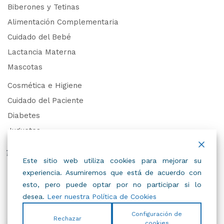
Biberones y Tetinas
Alimentación Complementaria
Cuidado del Bebé
Lactancia Materna
Mascotas
Cosmética e Higiene
Cuidado del Paciente
Diabetes
Juguetes
Derechos de Datos Personales
Este sitio web utiliza cookies para mejorar su
experiencia. Asumiremos que está de acuerdo con
Trabaja con Nosotros
esto, pero puede optar por no participar si lo
desea.
Leer nuestra Política de Cookies
Configuración de
Rechazar
cookies