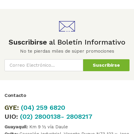
Suscribirse
al Boletín Informativo
No te pierdas miles de súper promociones
Suscribirse
Contacto
GYE:
(04)
259 6820
UIO:
(02) 2800138- 2808217
Guayaquil:
Km 9 ½ vía Daule
Quito:
Carcelén Industrial, Vicente Duque N73-123 y Jose