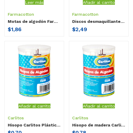
Leer más
Añadir al carrito
Farmacotton
Farmacotton
Motas de algodón Farmacotton blancas 100 unidades
Discos desmaquillantes Farmacotton 100 unidades
$
1,86
$
2,49
Añadir al carrito
Añadir al carrito
Carlitos
Carlitos
Hisopo Carlitos Plástico Termosellado 100 unidades
Hisopo de madera Carlitos termosellado 100 unidades
$
0,70
$
0,78