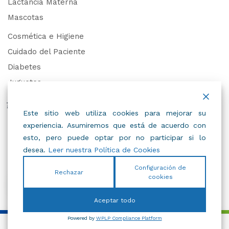
Lactancia Materna
Mascotas
Cosmética e Higiene
Cuidado del Paciente
Diabetes
Juguetes
Derechos de Datos Personales
Este sitio web utiliza cookies para mejorar su
experiencia. Asumiremos que está de acuerdo con
Trabaja con Nosotros
esto, pero puede optar por no participar si lo
desea.
Leer nuestra Política de Cookies
Configuración de
Rechazar
cookies
© 2022
IBC
.
Todos Los Derechos Reservados.
Aceptar todo
Powered by
WPLP Compliance Platform