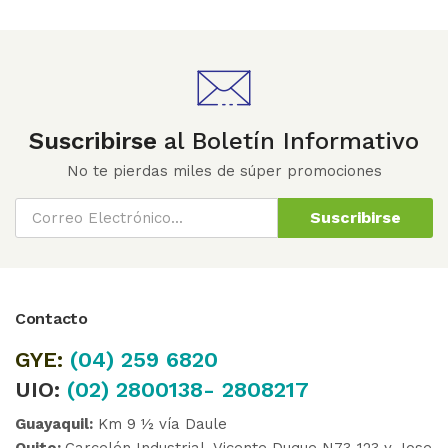
Suscribirse
al Boletín Informativo
No te pierdas miles de súper promociones
Suscribirse
Contacto
GYE:
(04)
259 6820
UIO:
(02) 2800138- 2808217
Guayaquil:
Km 9 ½ vía Daule
Quito:
Carcelén Industrial, Vicente Duque N73-123 y Jose