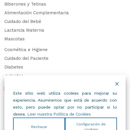
Biberones y Tetinas
Alimentación Complementaria
Cuidado del Bebé
Lactancia Materna
Mascotas
Cosmética e Higiene
Cuidado del Paciente
Diabetes
Juguetes
Derechos de Datos Personales
Este sitio web utiliza cookies para mejorar su
experiencia. Asumiremos que está de acuerdo con
Trabaja con Nosotros
esto, pero puede optar por no participar si lo
desea.
Leer nuestra Política de Cookies
Configuración de
Rechazar
cookies