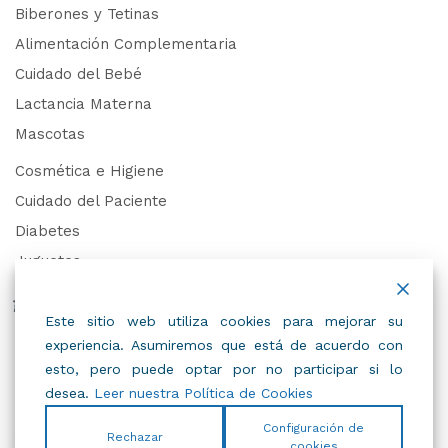
Biberones y Tetinas
Alimentación Complementaria
Cuidado del Bebé
Lactancia Materna
Mascotas
Cosmética e Higiene
Cuidado del Paciente
Diabetes
Juguetes
Derechos de Datos Personales
Este sitio web utiliza cookies para mejorar su
experiencia. Asumiremos que está de acuerdo con
Trabaja con Nosotros
esto, pero puede optar por no participar si lo
desea.
Leer nuestra Política de Cookies
Configuración de
Rechazar
cookies