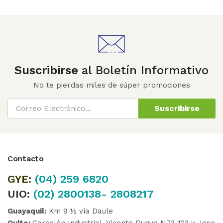
Suscribirse
al Boletín Informativo
No te pierdas miles de súper promociones
Suscribirse
Contacto
GYE:
(04)
259 6820
UIO:
(02) 2800138- 2808217
Guayaquil:
Km 9 ½ vía Daule
Quito:
Carcelén Industrial, Vicente Duque N73-123 y Jose