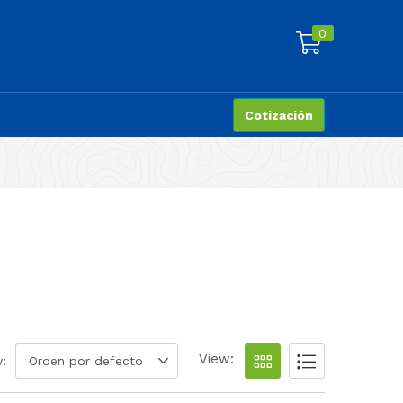
0
Cotización
View:
y:
Orden por defecto