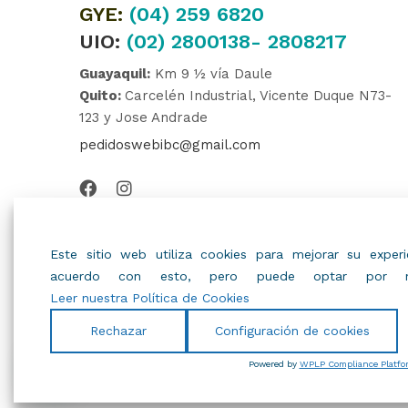
GYE:
(04)
259 6820
UIO:
(02) 2800138- 2808217
Guayaquil:
Km 9 ½ vía Daule
Quito:
Carcelén Industrial, Vicente Duque N73-
123 y Jose Andrade
pedidoswebibc@gmail.com
Este sitio web utiliza cookies para mejorar su expe
acuerdo con esto, pero puede optar por no
Leer nuestra Política de Cookies
Rechazar
Configuración de cookies
© 2022
IBC
.
Todos Los Derechos Reservados.
Powered by
WPLP Compliance Platfo