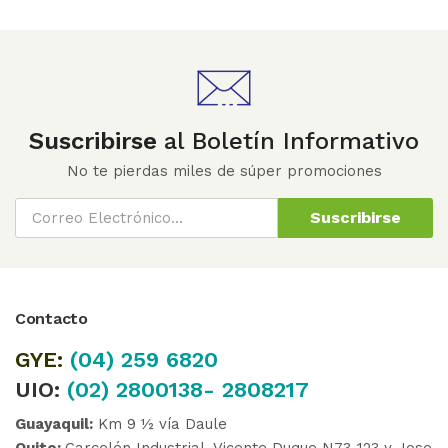
Suscribirse
al Boletín Informativo
No te pierdas miles de súper promociones
Suscribirse
Contacto
GYE:
(04)
259 6820
UIO:
(02) 2800138- 2808217
Guayaquil:
Km 9 ½ vía Daule
Quito:
Carcelén Industrial, Vicente Duque N73-123 y Jose