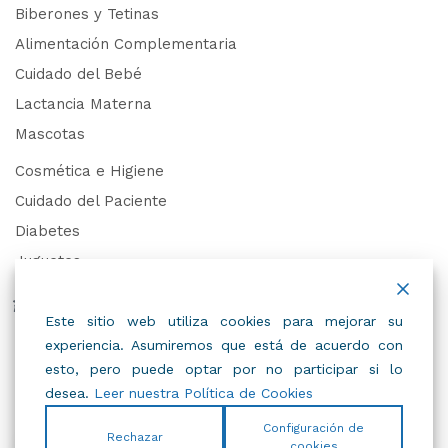
Biberones y Tetinas
Alimentación Complementaria
Cuidado del Bebé
Lactancia Materna
Mascotas
Cosmética e Higiene
Cuidado del Paciente
Diabetes
Juguetes
Derechos de Datos Personales
Este sitio web utiliza cookies para mejorar su
experiencia. Asumiremos que está de acuerdo con
Trabaja con Nosotros
esto, pero puede optar por no participar si lo
desea.
Leer nuestra Política de Cookies
Configuración de
Rechazar
cookies