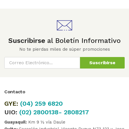
Suscribirse
al Boletín Informativo
No te pierdas miles de súper promociones
Suscribirse
Contacto
GYE:
(04)
259 6820
UIO:
(02) 2800138- 2808217
Guayaquil:
Km 9 ½ vía Daule
Quito:
Carcelén Industrial, Vicente Duque N73-123 y Jose