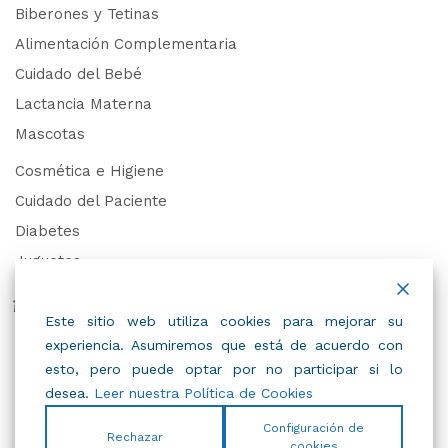
Biberones y Tetinas
Alimentación Complementaria
Cuidado del Bebé
Lactancia Materna
Mascotas
Cosmética e Higiene
Cuidado del Paciente
Diabetes
Juguetes
Derechos de Datos Personales
Este sitio web utiliza cookies para mejorar su
experiencia. Asumiremos que está de acuerdo con
Trabaja con Nosotros
esto, pero puede optar por no participar si lo
desea.
Leer nuestra Política de Cookies
Configuración de
Rechazar
cookies