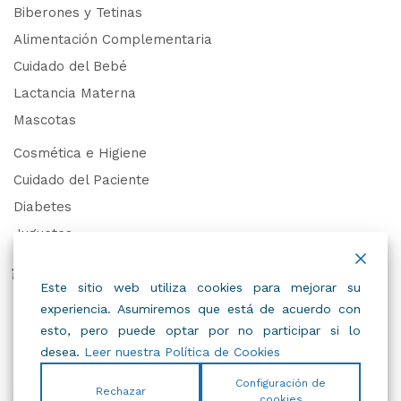
Biberones y Tetinas
Alimentación Complementaria
Cuidado del Bebé
Lactancia Materna
Mascotas
Cosmética e Higiene
Cuidado del Paciente
Diabetes
Juguetes
Derechos de Datos Personales
Este sitio web utiliza cookies para mejorar su
experiencia. Asumiremos que está de acuerdo con
Trabaja con Nosotros
esto, pero puede optar por no participar si lo
desea.
Leer nuestra Política de Cookies
Configuración de
Rechazar
cookies