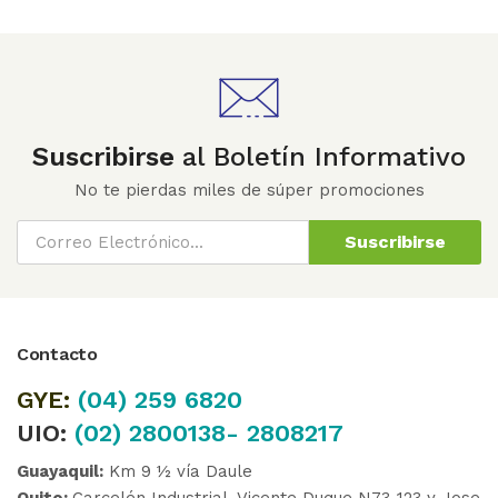
Suscribirse
al Boletín Informativo
No te pierdas miles de súper promociones
Suscribirse
Contacto
GYE:
(04)
259 6820
UIO:
(02) 2800138- 2808217
Guayaquil:
Km 9 ½ vía Daule
Quito:
Carcelén Industrial, Vicente Duque N73-123 y Jose