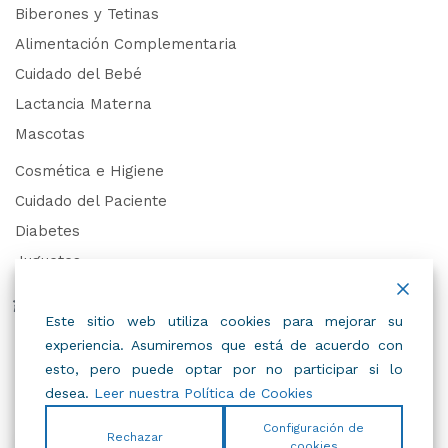
Biberones y Tetinas
Alimentación Complementaria
Cuidado del Bebé
Lactancia Materna
Mascotas
Cosmética e Higiene
Cuidado del Paciente
Diabetes
Juguetes
Derechos de Datos Personales
Este sitio web utiliza cookies para mejorar su
experiencia. Asumiremos que está de acuerdo con
Trabaja con Nosotros
esto, pero puede optar por no participar si lo
desea.
Leer nuestra Política de Cookies
Configuración de
Rechazar
cookies