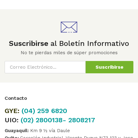
Suscribirse
al Boletín Informativo
No te pierdas miles de súper promociones
Suscribirse
Contacto
GYE:
(04)
259 6820
UIO:
(02) 2800138- 2808217
Guayaquil:
Km 9 ½ vía Daule
Quito:
Carcelén Industrial, Vicente Duque N73-123 y Jose