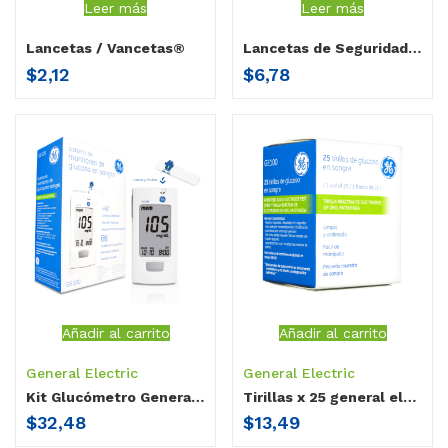
Leer más
Leer más
Lancetas / Vancetas®
Lancetas de Seguridad / Vancetas®
$
2,12
$
6,78
Añadir al carrito
Añadir al carrito
General Electric
General Electric
Kit Glucómetro General Electric GE100
Tirillas x 25 general electric ge-100
$
32,48
$
13,49