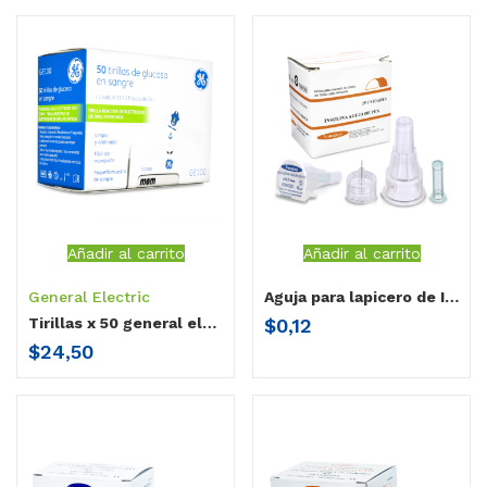
Añadir al carrito
Añadir al carrito
General Electric
Aguja para lapicero de Insulina / Vanjerin®
$
0,12
Tirillas x 50 general electric ge-100
$
24,50