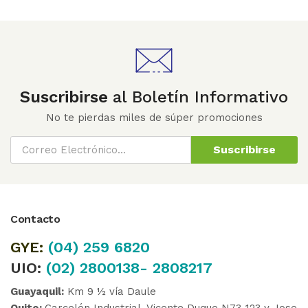
Suscribirse
al Boletín Informativo
No te pierdas miles de súper promociones
Suscribirse
Contacto
GYE:
(04)
259 6820
UIO:
(02) 2800138- 2808217
Guayaquil:
Km 9 ½ vía Daule
Quito:
Carcelén Industrial, Vicente Duque N73-123 y Jose