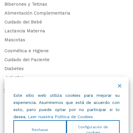
Biberones y Tetinas
Alimentación Complementaria
Cuidado del Bebé
Lactancia Materna
Mascotas
Cosmética e Higiene
Cuidado del Paciente
Diabetes
Juguetes
Derechos de Datos Personales
Este sitio web utiliza cookies para mejorar su
experiencia. Asumiremos que está de acuerdo con
Trabaja con Nosotros
esto, pero puede optar por no participar si lo
desea.
Leer nuestra Política de Cookies
Configuración de
Rechazar
cookies