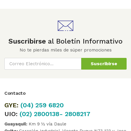
Suscribirse
al Boletín Informativo
No te pierdas miles de súper promociones
Suscribirse
Contacto
GYE:
(04)
259 6820
UIO:
(02) 2800138- 2808217
Guayaquil:
Km 9 ½ vía Daule
Quito:
Carcelén Industrial, Vicente Duque N73-123 y Jose