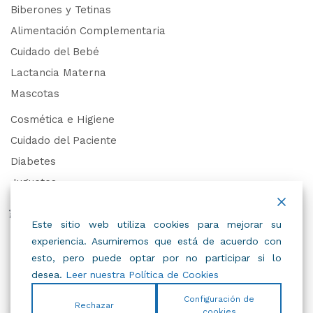
Biberones y Tetinas
Alimentación Complementaria
Cuidado del Bebé
Lactancia Materna
Mascotas
Cosmética e Higiene
Cuidado del Paciente
Diabetes
Juguetes
Derechos de Datos Personales
Este sitio web utiliza cookies para mejorar su
experiencia. Asumiremos que está de acuerdo con
Trabaja con Nosotros
esto, pero puede optar por no participar si lo
desea.
Leer nuestra Política de Cookies
Configuración de
Rechazar
cookies