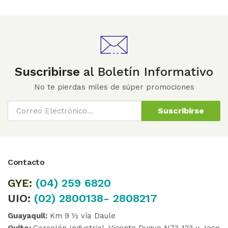
Suscribirse
al Boletín Informativo
No te pierdas miles de súper promociones
Suscribirse
Contacto
GYE:
(04)
259 6820
UIO:
(02) 2800138- 2808217
Guayaquil:
Km 9 ½ vía Daule
Quito:
Carcelén Industrial, Vicente Duque N73-123 y Jose