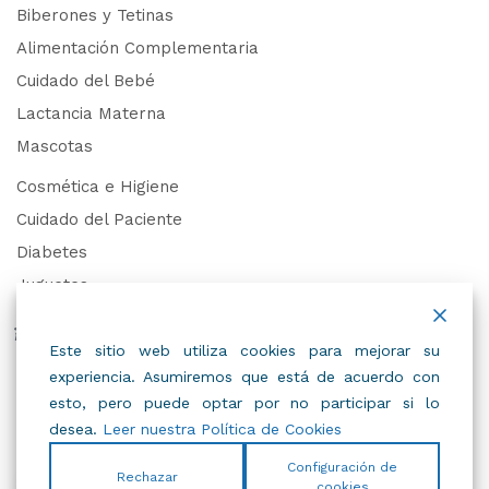
Biberones y Tetinas
Alimentación Complementaria
Cuidado del Bebé
Lactancia Materna
Mascotas
Cosmética e Higiene
Cuidado del Paciente
Diabetes
Juguetes
Derechos de Datos Personales
Este sitio web utiliza cookies para mejorar su
experiencia. Asumiremos que está de acuerdo con
Trabaja con Nosotros
esto, pero puede optar por no participar si lo
desea.
Leer nuestra Política de Cookies
Configuración de
Rechazar
cookies