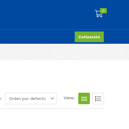
0
Cotización
View:
y:
Orden por defecto