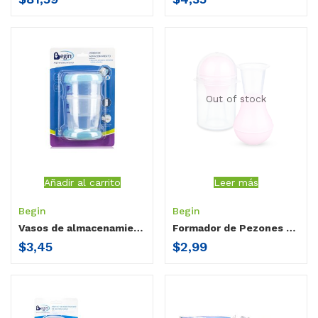
Out of stock
Añadir al carrito
Leer más
Begin
Begin
Vasos de almacenamiento 6 oz Begin
Formador de Pezones Begin
$
3,45
$
2,99