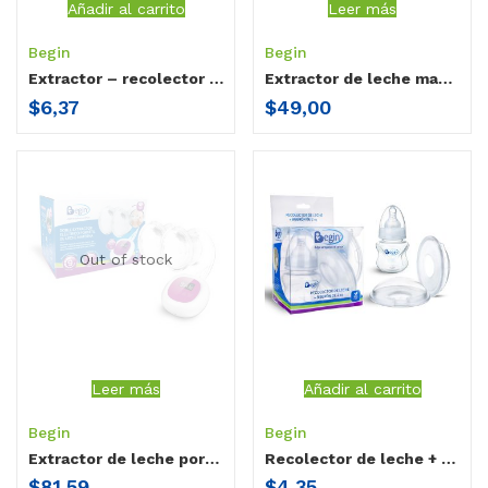
Añadir al carrito
Leer más
Begin
Begin
Extractor – recolector de leche Begin
Extractor de leche manos libres-pro
$
6,37
$
49,00
Out of stock
Leer más
Añadir al carrito
Begin
Begin
Extractor de leche portátil 2.0
Recolector de leche + biberón de 2 oz Begin
$
81,59
$
4,35