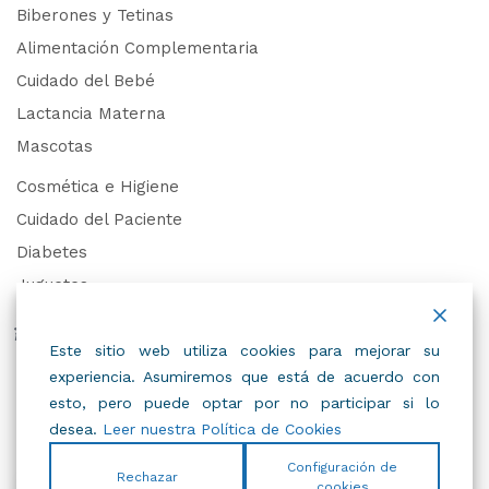
Biberones y Tetinas
Alimentación Complementaria
Cuidado del Bebé
Lactancia Materna
Mascotas
Cosmética e Higiene
Cuidado del Paciente
Diabetes
Juguetes
Derechos de Datos Personales
Este sitio web utiliza cookies para mejorar su
experiencia. Asumiremos que está de acuerdo con
Trabaja con Nosotros
esto, pero puede optar por no participar si lo
desea.
Leer nuestra Política de Cookies
Configuración de
Rechazar
cookies