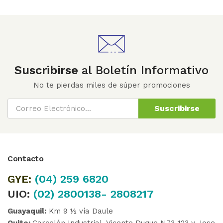
Suscribirse
al Boletín Informativo
No te pierdas miles de súper promociones
Suscribirse
Contacto
GYE:
(04)
259 6820
UIO:
(02) 2800138- 2808217
Guayaquil:
Km 9 ½ vía Daule
Quito:
Carcelén Industrial, Vicente Duque N73-123 y Jose