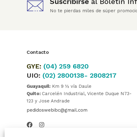
Suscribirse
al Boletín I
No te pierdas miles de súper promoci
Contacto
GYE:
(04)
259 6820
UIO:
(02) 2800138- 2808217
Guayaquil:
Km 9 ½ vía Daule
Quito:
Carcelén Industrial, Vicente Duque N73-
123 y Jose Andrade
pedidoswebibc@gmail.com