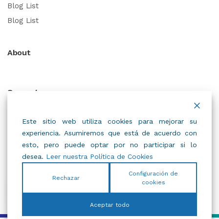
Blog List
Blog List
About
Support
Este sitio web utiliza cookies para mejorar su
experiencia. Asumiremos que está de acuerdo con
Quick Links -
Explore popular categories
esto, pero puede optar por no participar si lo
desea.
Leer nuestra Política de Cookies
Configuración de
Rechazar
cookies
© 2021 nika. All Rights Reserved.
Aceptar todo